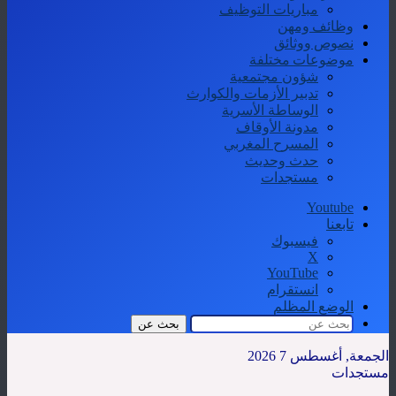
مباريات التوظيف
وظائف ومهن
نصوص ووثائق
موضوعات مختلفة
شؤون مجتمعية
تدبير الأزمات والكوارث
الوساطة الأسرية
مدونة الأوقاف
المسرح المغربي
حدث وحديث
مستجدات
Youtube
تابعنا
فيسبوك
‫X
‫YouTube
انستقرام
الوضع المظلم
بحث عن
الجمعة, أغسطس 7 2026
مستجدات