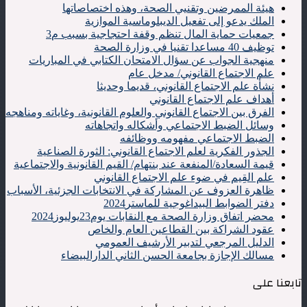
هيئة الممرضين وتقنيي الصحة، وهذه اختصاصاتها
الملك يدعو إلى تفعيل الديبلوماسية الموازية
جمعيات حماية المال تنظم وقفة احتجاجية بسبب م3
توظيف 40 مساعدا تقنيا في وزارة الصحة
منهجية الجواب عن سؤال الامتحان الكتابي في المباريات
علم الاجتماع القانوني/ مدخل عام
نشأة علم الاجتماع القانوني، قديما وحديثا
أهداف علم الاجتماع القانوني
الفرق بين الاجتماع القانوني والعلوم القانونية، وغاياته ومناهجه
وسائل الضبط الاجتماعي وأشكاله واتجاهاته
الضبط الاجتماعي مفهومه ووظائفه
الجذور الفكرية لعلم الاجتماع القانوني: الثورة الصناعية
قيمة السعادة/المنفعة عند بنتهام/ القيم القانونية والاجتماعية
علم القِيم في ضوء علم الاجتماع القانوني
ظاهرة العزوف عن المشاركة في الانتخابات الجزئية، الأسباب
دفتر الضوابط البيداغوجية للماستر2024
محضر اتفاق وزارة الصحة مع النقابات يوم23يوليوز2024
عقود الشراكة بين القطاعين العام والخاص
الدليل المرجعي لتدبير الأرشيف العمومي
مسالك الإجازة بجامعة الحسن الثاني الدارالبيضاء
تابعنا على