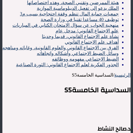
هيئة الممرضين وتقنيي الصحة، وهذه اختصاصاتها
الملك يدعو إلى تفعيل الديبلوماسية الموازية
جمعيات حماية المال تنظم وقفة احتجاجية بسبب م3
توظيف 40 مساعدا تقنيا في وزارة الصحة
منهجية الجواب عن سؤال الامتحان الكتابي في المباريات
علم الاجتماع القانوني/ مدخل عام
نشأة علم الاجتماع القانوني، قديما وحديثا
أهداف علم الاجتماع القانوني
الفرق بين الاجتماع القانوني والعلوم القانونية، وغاياته ومناهجه
وسائل الضبط الاجتماعي وأشكاله واتجاهاته
الضبط الاجتماعي مفهومه ووظائفه
الجذور الفكرية لعلم الاجتماع القانوني: الثورة الصناعية
الرئيسية
/
السداسية الخامسةS5
السداسية الخامسةS5
د.صالح النشاط