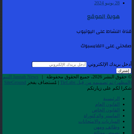
28 يونيو 2024
هوية الموقع
قناة النشاط على اليوتيوب
صفحتي على االفايسبوك
أدخل بريدك الإلكتروني
© حقوق النشر 2026، جميع الحقوق محفوظة |
Jannah News الثيم
(المظهر) تم تصميمه من قِبل TieLabs
| مُستضاف بفخر
SiteGround
شكرا لكم على زيارتكم
الرئيسية
القانون العام
القانون الخاص
الماستر والدكتوراة
المباريات والامتحانات
وظائف ومهن
نصوص ووثائق