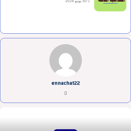
30 يونيو 2024
ennachat22
موقع
الويب