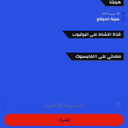
هويتنا
28 يونيو 2024
هوية الموقع
قناة النشاط على اليوتيوب
صفحتي على االفايسبوك
أدخل
بريدك
الإلكتروني