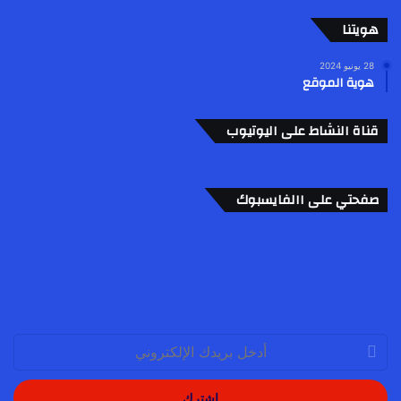
هويتنا
28 يونيو 2024
هوية الموقع
قناة النشاط على اليوتيوب
صفحتي على االفايسبوك
أدخل
بريدك
الإلكتروني