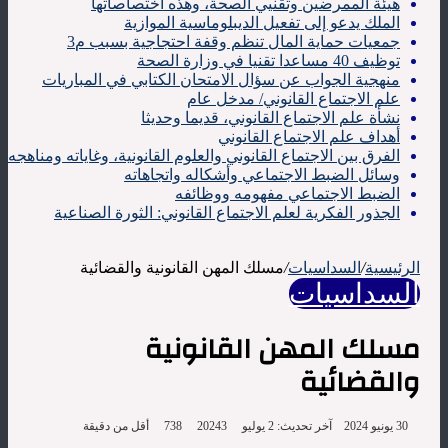
هيئة الممرضين وتقنيي الصحة، وهذه اختصاصاتها
الملك يدعو إلى تفعيل الديبلوماسية الموازية
جمعيات حماية المال تنظم وقفة احتجاجية بسبب م3
توظيف 40 مساعدا تقنيا في وزارة الصحة
منهجية الجواب عن سؤال الامتحان الكتابي في المباريات
علم الاجتماع القانوني/ مدخل عام
نشأة علم الاجتماع القانوني، قديما وحديثا
أهداف علم الاجتماع القانوني
الفرق بين الاجتماع القانوني والعلوم القانونية، وغاياته ومناهجه
وسائل الضبط الاجتماعي وأشكاله واتجاهاته
الضبط الاجتماعي مفهومه ووظائفه
الجذور الفكرية لعلم الاجتماع القانوني: الثورة الصناعية
الرئيسية
/
السداسيات
/
مسلك المهن القانونية والقضائية
السداسيات
مسلك المهن القانونية
والقضائية
30 يونيو 2024
آخر تحديث: 2 يوليو 2024
3
738
أقل من دقيقة