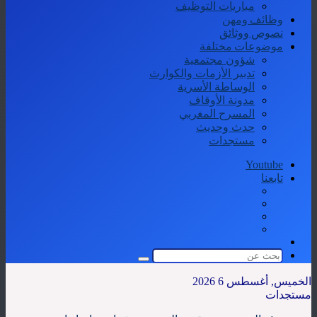
مباريات التوظيف
وظائف ومهن
نصوص ووثائق
موضوعات مختلفة
شؤون مجتمعية
تدبير الأزمات والكوارث
الوساطة الأسرية
مدونة الأوقاف
المسرح المغربي
حدث وحديث
مستجدات
Youtube
تابعنا
الوضع
المظلم
بحث
عن
الخميس, أغسطس 6 2026
مستجدات