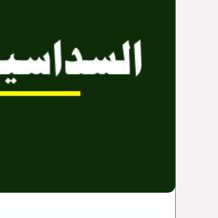
السداسية الأولى/ المهن القا