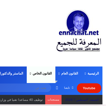
الرئيسية
القانون العام
القانون الخاص
الماستر والدكتورا
الوضع المظلم
تابعنا
Youtube
الجمعة, أغسطس 7 2026
مستجدات
توظيف 40 مساعدا تقنيا في وزارة الصحة