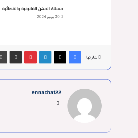
مسلك المهن القانونية والقضائية
30 يونيو 2024
فيسبوك
‫X
لينكدإن
بينتيريست
مشاركة عبر البريد
شاركها
ennachat22
موقع
الويب