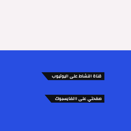
قناة النشاط على اليوتيوب
صفحتي على االفايسبوك