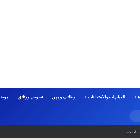
ة
المباريات والامتحانات
وظائف ومهن
نصوص ووثائق
موضو
بحث
عن