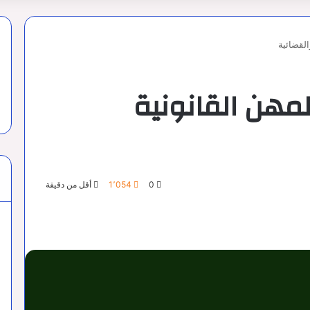
القضائية
مهن القانونية
0
1٬054
أقل من دقيقة