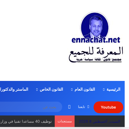
الرئيسية
القانون العام
القانون الخاص
الماستر والدكتورا
الوضع المظلم
تابعنا
Youtube
السبت, أغسطس 8 2026
مستجدات
منهجية الجواب عن سؤال الامتحان 