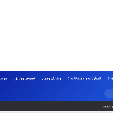
ة
المباريات والامتحانات
وظائف ومهن
نصوص ووثائق
موضو
بحث
عن
الكتابي في المباريات