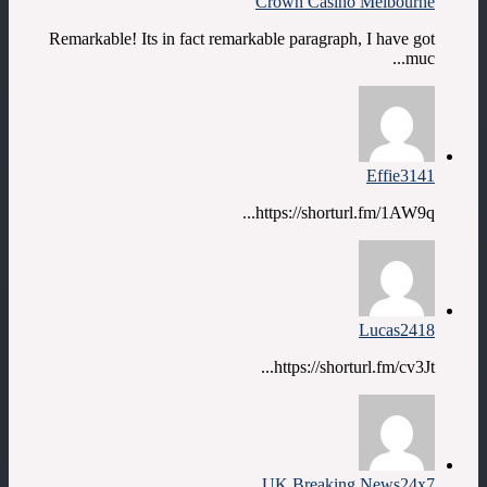
Crown Casino Melbourne
Remarkable! Its in fact remarkable paragraph, I have got
muc...
Effie3141
https://shorturl.fm/1AW9q...
Lucas2418
https://shorturl.fm/cv3Jt...
UK Breaking News24x7