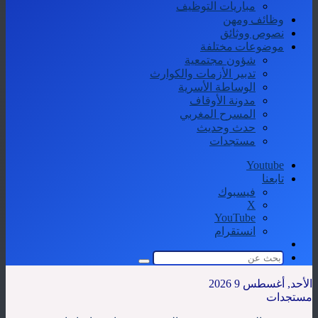
مباريات التوظيف
وظائف ومهن
نصوص ووثائق
موضوعات مختلفة
شؤون مجتمعية
تدبير الأزمات والكوارث
الوساطة الأسرية
مدونة الأوقاف
المسرح المغربي
حدث وحديث
مستجدات
Youtube
تابعنا
فيسبوك
‫X
‫YouTube
انستقرام
الوضع
المظلم
بحث
عن
الأحد, أغسطس 9 2026
مستجدات