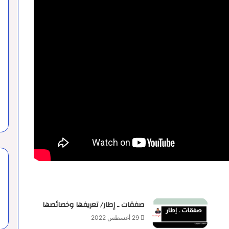
صفقات ـ إطار/ تعريفها وخصائصها
29 أغسطس 2022