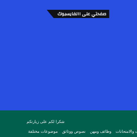
صفحتي على االفايسبوك
شكرا لكم على زيارتكم
 والامتحانات
وظائف ومهن
نصوص ووثائق
موضوعات مختلفة