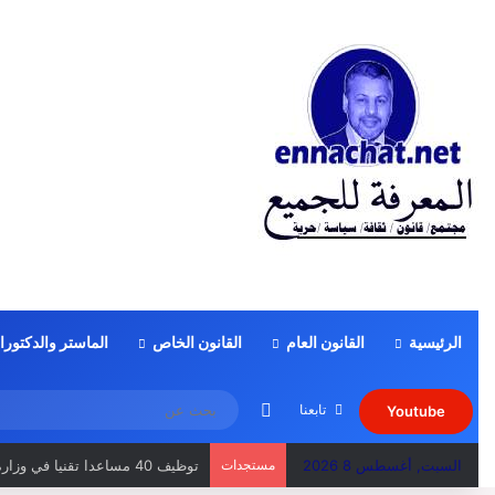
الرئيسية
القانون العام
القانون الخاص
الماستر والدكتورا
الوضع المظلم
تابعنا
Youtube
السبت, أغسطس 8 2026
مستجدات
توظيف 40 مساعدا تقنيا في وزارة الصحة