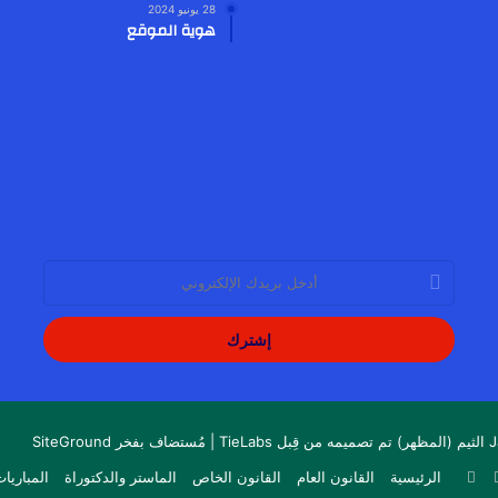
28 يونيو 2024
هوية الموقع
أدخل
بريدك
الإلكتروني
TieL
| مُستضاف بفخر
SiteGround
‫YouTube
انستقرام
الرئيسية
القانون العام
القانون الخاص
الماستر والدكتوراة
المباريات