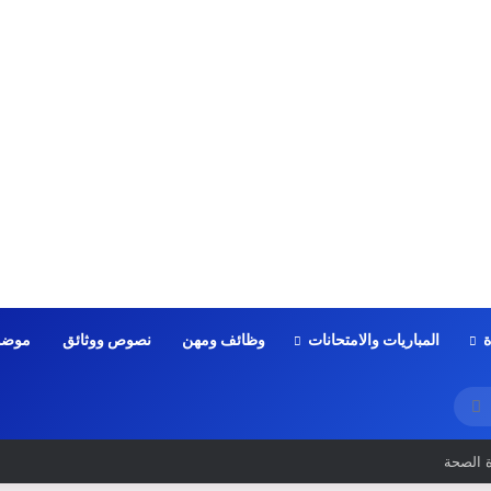
ة
المباريات والامتحانات
وظائف ومهن
نصوص ووثائق
موضو
بحث
عن