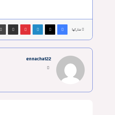
فيسبوك
‫X
لينكدإن
بينتيريست
مشاركة عبر البريد
شاركها
ennachat22
موقع
الويب
أق