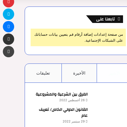
سك
تابعنا على
ما
مشاركة 
من صفحة إعدادات إضافة أرقام قم بتعيين بيانات حساباتك
على الشبكات الإجتماعية.
طب
الأشهر
الأخيرة
تعليقات
الفرق بين الشرعية والمشروعية
26 أغسطس 2022
القانون الدولي الخاص/ تعريف
عام
29 سبتمبر 2022