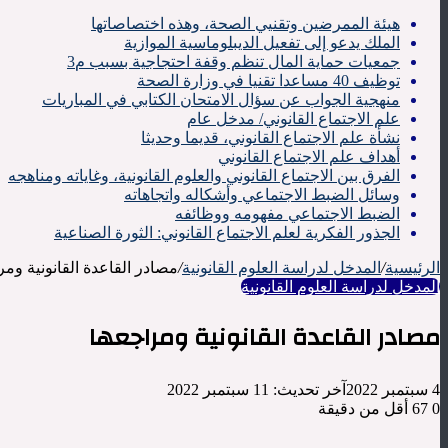
هيئة الممرضين وتقنيي الصحة، وهذه اختصاصاتها
الملك يدعو إلى تفعيل الديبلوماسية الموازية
جمعيات حماية المال تنظم وقفة احتجاجية بسبب م3
توظيف 40 مساعدا تقنيا في وزارة الصحة
منهجية الجواب عن سؤال الامتحان الكتابي في المباريات
علم الاجتماع القانوني/ مدخل عام
نشأة علم الاجتماع القانوني، قديما وحديثا
أهداف علم الاجتماع القانوني
الفرق بين الاجتماع القانوني والعلوم القانونية، وغاياته ومناهجه
وسائل الضبط الاجتماعي وأشكاله واتجاهاته
الضبط الاجتماعي مفهومه ووظائفه
الجذور الفكرية لعلم الاجتماع القانوني: الثورة الصناعية
الرئيسية
/
المدخل لدراسة العلوم القانونية
/
مصادر القاعدة القانونية ومر
المدخل لدراسة العلوم القانونية
مصادر القاعدة القانونية ومراجعها
4 سبتمبر 2022
آخر تحديث: 11 سبتمبر 2022
0
67
أقل من دقيقة
‫X
لينكدإن
فيسبوك