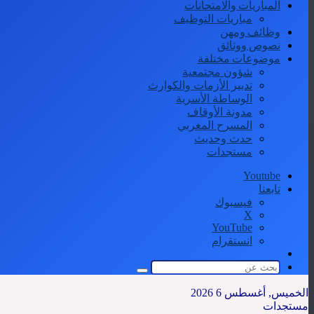
المباريات والامتحانات
مباريات التوظيف
وظائف ومهن
نصوص ووثائق
موضوعات مختلفة
شؤون مجتمعية
تدبير الأزمات والكوارث
الوساطة الأسرية
مدونة الأوقاف
المسرح المغربي
حدث وحديث
مستجدات
Youtube
تابعنا
فيسبوك
‫X
‫YouTube
انستقرام
الوضع
المظلم
بحث
عن
الخميس, أغسطس 6 2026
مستجدات