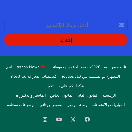
أدخل
بريدك
الإلكتروني
© حقوق النشر 2026، جميع الحقوق محفوظة |
Jannah News الثيم
(المظهر) تم تصميمه من قِبل TieLabs
| مُستضاف بفخر
SiteGround
شكرا لكم على زيارتكم
الرئيسية
القانون العام
القانون الخاص
الماستر والدكتوراة
المباريات والامتحانات
وظائف ومهن
نصوص ووثائق
موضوعات مختلفة
فيسبوك
‫X
‫YouTube
انستقرام