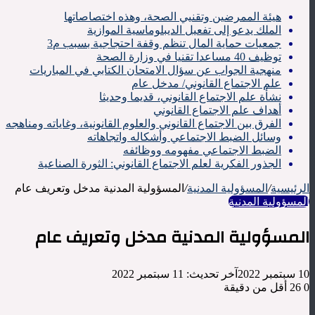
هيئة الممرضين وتقنيي الصحة، وهذه اختصاصاتها
الملك يدعو إلى تفعيل الديبلوماسية الموازية
جمعيات حماية المال تنظم وقفة احتجاجية بسبب م3
توظيف 40 مساعدا تقنيا في وزارة الصحة
منهجية الجواب عن سؤال الامتحان الكتابي في المباريات
علم الاجتماع القانوني/ مدخل عام
نشأة علم الاجتماع القانوني، قديما وحديثا
أهداف علم الاجتماع القانوني
الفرق بين الاجتماع القانوني والعلوم القانونية، وغاياته ومناهجه
وسائل الضبط الاجتماعي وأشكاله واتجاهاته
الضبط الاجتماعي مفهومه ووظائفه
الجذور الفكرية لعلم الاجتماع القانوني: الثورة الصناعية
الرئيسية
/
المسؤولية المدنية
/
المسؤولية المدنية مدخل وتعريف عام
المسؤولية المدنية
المسؤولية المدنية مدخل وتعريف عام
10 سبتمبر 2022
آخر تحديث: 11 سبتمبر 2022
0
26
أقل من دقيقة
‫X
لينكدإن
فيسبوك