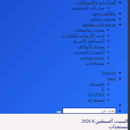
المباريات والامتحانات
مباريات التوظيف
وظائف ومهن
نصوص ووثائق
موضوعات مختلفة
شؤون مجتمعية
تدبير الأزمات والكوارث
الوساطة الأسرية
مدونة الأوقاف
المسرح المغربي
حدث وحديث
مستجدات
Youtube
تابعنا
فيسبوك
‫X
‫YouTube
انستقرام
الوضع
المظلم
بحث
عن
السبت, أغسطس 8 2026
مستجدات