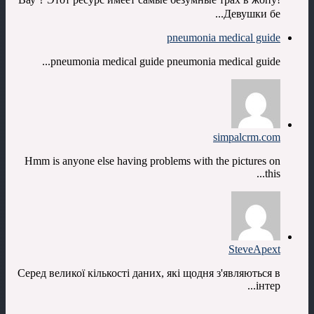
Девушки бе...
pneumonia medical guide
pneumonia medical guide pneumonia medical guide...
simpalcrm.com
Hmm is anyone else having problems with the pictures on
this...
SteveApext
Серед великої кількості даних, які щодня з'являються в
інтер...