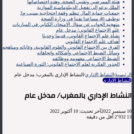
هيئة الممرضين وتقنيي الصحة، وهذه اختصاصاتها
الملك يدعو إلى تفعيل الديبلوماسية الموازية
جمعيات حماية المال تنظم وقفة احتجاجية بسبب م3
توظيف 40 مساعدا تقنيا في وزارة الصحة
منهجية الجواب عن سؤال الامتحان الكتابي في المباريات
علم الاجتماع القانوني/ مدخل عام
نشأة علم الاجتماع القانوني، قديما وحديثا
أهداف علم الاجتماع القانوني
الفرق بين الاجتماع القانوني والعلوم القانونية، وغاياته ومناهجه
وسائل الضبط الاجتماعي وأشكاله واتجاهاته
الضبط الاجتماعي مفهومه ووظائفه
الجذور الفكرية لعلم الاجتماع القانوني: الثورة الصناعية
الرئيسية
/
النشاط الإداري
/
النشاط الإداري بالمغرب/ مدخل عام
النشاط الإداري
النشاط الإداري بالمغرب/ مدخل عام
10 سبتمبر 2022
آخر تحديث: 10 أكتوبر 2022
13
2٬932
أقل من دقيقة