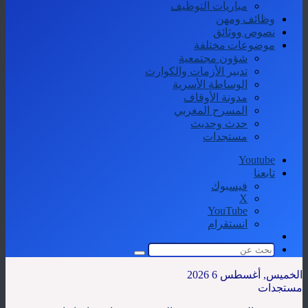
مباريات التوظيف
وظائف ومهن
نصوص ووثائق
موضوعات مختلفة
شؤون مجتمعية
تدبير الأزمات والكوارث
الوساطة الأسرية
مدونة الأوقاف
المسرح المغربي
حدث وحديث
مستجدات
Youtube
تابعنا
فيسبوك
‫X
‫YouTube
انستقرام
الوضع
المظلم
بحث
عن
الخميس, أغسطس 6 2026
مستجدات