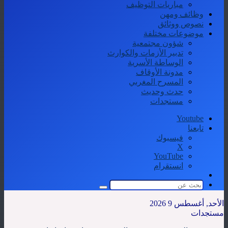
مباريات التوظيف
وظائف ومهن
نصوص ووثائق
موضوعات مختلفة
شؤون مجتمعية
تدبير الأزمات والكوارث
الوساطة الأسرية
مدونة الأوقاف
المسرح المغربي
حدث وحديث
مستجدات
Youtube
تابعنا
فيسبوك
‫X
‫YouTube
انستقرام
الوضع
المظلم
بحث
عن
الأحد, أغسطس 9 2026
مستجدات