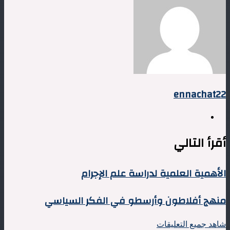
ennachat22
موقع
الويب
أقرأ التالي
الأهمية
الأهمية العلمية لدراسة علم الإجرام
العلمية
لدراسة
منهج
منهج أفلاطون وأرسطو في الفكر السياسي
علم
أفلاطون
الإجرام
وأرسطو
شاهد جميع التعليقات
في