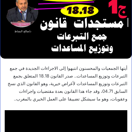
أيتها الجمعيات والمحسنون انتبهوا إلى الاجراءات الجديدة في جمع
التبرعات وتوزيع المساعدات.. صدر القانون 18.18 المتعلق بجمع
التبرعات وتوزيع المساعدات لأغراض خيرية، وهو القانون الذي نسخ
السابق 04.71، وقد جاء هذا القانون بعدة مقتضيات واجراءات
وعقوبات، وهو ما سيشكل تضييقا على العمل الخيري بالمغرب..