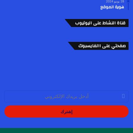
28 يونيو 2024
هوية الموقع
قناة النشاط على اليوتيوب
صفحتي على االفايسبوك
أدخل
بريدك
الإلكتروني