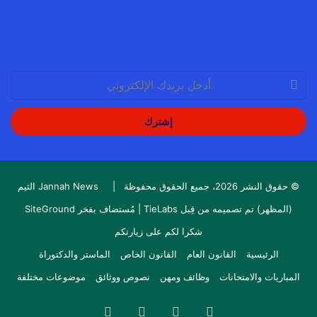
أدخل
بريدك
الإلكتروني
© حقوق النشر 2026، جميع الحقوق محفوظة |
Jannah News الثيم
(المظهر) تم تصميمه من قِبل TieLabs
| مُستضاف بفخر
SiteGround
شكرا لكم على زيارتكم
الرئيسية
القانون العام
القانون الخاص
الماستر والدكتوراة
المباريات والامتحانات
وظائف ومهن
نصوص ووثائق
موضوعات مختلفة
فيسبوك
‫X
‫YouTube
انستقرام