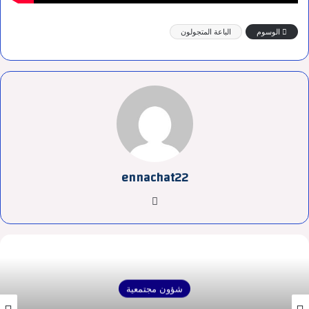
الوسوم
الباعة المتجولون
ennachat22
موقع
الويب
شؤون مجتمعية