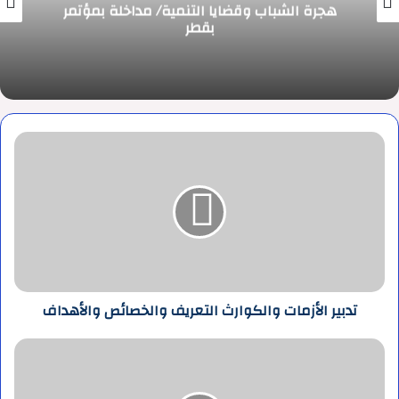
هجرة الشباب وقضايا التنمية/ مداخلة بمؤتمر
بقطر
تدبير
الأزمات
والكوارث
التعريف
والخصائص
والأهداف
تدبير الأزمات والكوارث التعريف والخصائص والأهداف
الزيادات
المرتقبة
في