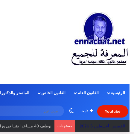
الرئيسية
القانون العام
القانون الخاص
الماستر والدكتورا
الوضع المظلم
تابعنا
Youtube
الخميس, أغسطس 6 2026
مستجدات
توظيف 40 مساعدا تقنيا في وزارة الصحة