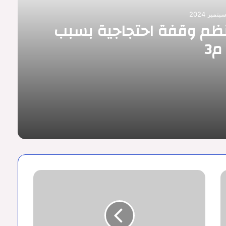
نظم وقفة احتجاجية بسبب
م3
سبب م3
ظاهرة
العزوف
عن
المشاركة
في