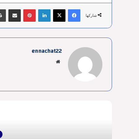
فيسبوك
‫X
لينكدإن
بينتيريست
مشاركة عبر البري
شاركها
ennachat22
موقع
الويب
أق