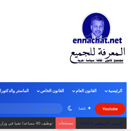
الرئيسية
القانون العام
القانون الخاص
الماستر والدكتورا
الوضع المظلم
تابعنا
Youtube
السبت, أغسطس 8 2026
مستجدات
منهجية الجواب عن سؤال الامتحان 