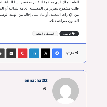
العام للملك لدى محكمة النقض بصفته رئيسا للنيابة الع
طلب مشفوع بتقرير من المفتشية العامة للمالية أو المفتش
من الإدارات المعنية، أو بناء على إحالة من الهيئة الوطن
القانون صراحة ذلك.
الوسوم
المسطرة الجنائية
فيسبوك
‫X
لينكدإن
بينتيريست
مشاركة عبر البري
شاركها
ennachat22
موقع
الويب