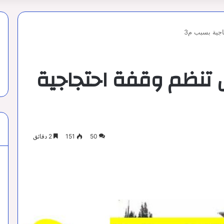
جية بسبب م3
 تنظم وقفة احتجاجية
50
151
2 دقائق