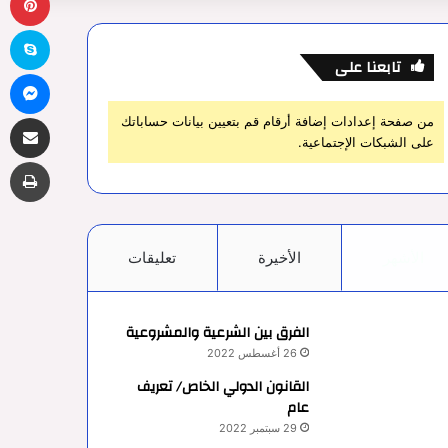
سك
تابعنا على
ما
مشاركة 
من صفحة إعدادات إضافة أرقام قم بتعيين بيانات حساباتك
على الشبكات الإجتماعية.
طب
الأشهر
الأخيرة
تعليقات
الفرق بين الشرعية والمشروعية
26 أغسطس 2022
القانون الدولي الخاص/ تعريف
عام
29 سبتمبر 2022