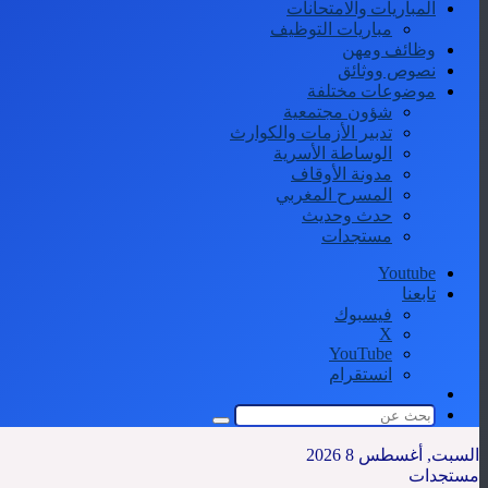
المباريات والامتحانات
مباريات التوظيف
وظائف ومهن
نصوص ووثائق
موضوعات مختلفة
شؤون مجتمعية
تدبير الأزمات والكوارث
الوساطة الأسرية
مدونة الأوقاف
المسرح المغربي
حدث وحديث
مستجدات
Youtube
تابعنا
فيسبوك
‫X
‫YouTube
انستقرام
الوضع
المظلم
بحث
عن
السبت, أغسطس 8 2026
مستجدات