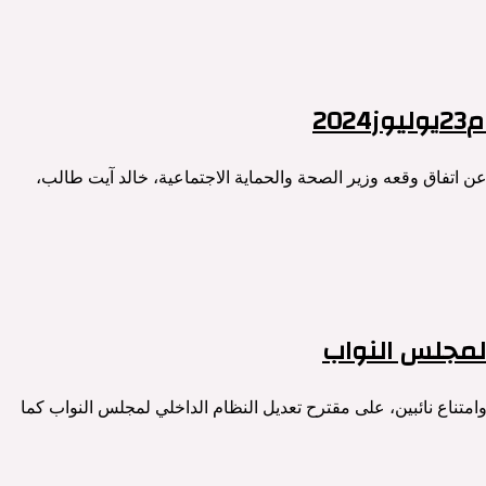
20
ن اتفاق وقعه وزير الصحة والحماية الاجتماعية، خالد آيت طالب،
 لمجلس النواب
 النواب، اليوم الثلاثاء2024/7/16، بموافقة 117 نائبا وامتناع نائبين، على مقترح تعديل النظام الداخلي لمجلس النواب كما