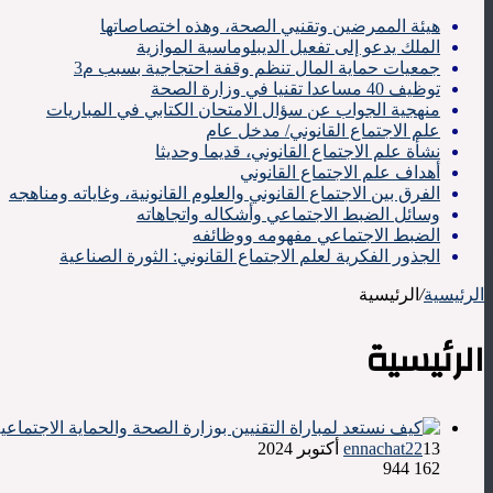
هيئة الممرضين وتقنيي الصحة، وهذه اختصاصاتها
الملك يدعو إلى تفعيل الديبلوماسية الموازية
جمعيات حماية المال تنظم وقفة احتجاجية بسبب م3
توظيف 40 مساعدا تقنيا في وزارة الصحة
منهجية الجواب عن سؤال الامتحان الكتابي في المباريات
علم الاجتماع القانوني/ مدخل عام
نشأة علم الاجتماع القانوني، قديما وحديثا
أهداف علم الاجتماع القانوني
الفرق بين الاجتماع القانوني والعلوم القانونية، وغاياته ومناهجه
وسائل الضبط الاجتماعي وأشكاله واتجاهاته
الضبط الاجتماعي مفهومه ووظائفه
الجذور الفكرية لعلم الاجتماع القانوني: الثورة الصناعية
الرئيسية
/
الرئيسية
الرئيسية
13 أكتوبر 2024
ennachat22
944
162