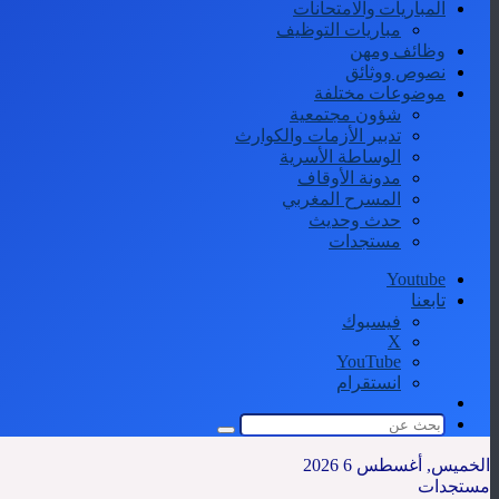
المباريات والامتحانات
مباريات التوظيف
وظائف ومهن
نصوص ووثائق
موضوعات مختلفة
شؤون مجتمعية
تدبير الأزمات والكوارث
الوساطة الأسرية
مدونة الأوقاف
المسرح المغربي
حدث وحديث
مستجدات
Youtube
تابعنا
فيسبوك
‫X
‫YouTube
انستقرام
الوضع
المظلم
بحث
عن
الخميس, أغسطس 6 2026
مستجدات