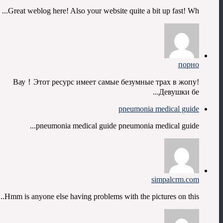
Great weblog here! Also your website quite a bit up fast! Wh...
порно
Вау！Этот ресурс имеет самые безумные трах в жопу!
Девушки бе...
pneumonia medical guide
pneumonia medical guide pneumonia medical guide...
simpalcrm.com
Hmm is anyone else having problems with the pictures on this...