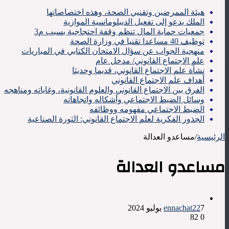
هيئة الممرضين وتقنيي الصحة، وهذه اختصاصاتها
الملك يدعو إلى تفعيل الديبلوماسية الموازية
جمعيات حماية المال تنظم وقفة احتجاجية بسبب م3
توظيف 40 مساعدا تقنيا في وزارة الصحة
منهجية الجواب عن سؤال الامتحان الكتابي في المباريات
علم الاجتماع القانوني/ مدخل عام
نشأة علم الاجتماع القانوني، قديما وحديثا
أهداف علم الاجتماع القانوني
الفرق بين الاجتماع القانوني والعلوم القانونية، وغاياته ومناهجه
وسائل الضبط الاجتماعي وأشكاله واتجاهاته
الضبط الاجتماعي مفهومه ووظائفه
الجذور الفكرية لعلم الاجتماع القانوني: الثورة الصناعية
الرئيسية
/
مساعدو العدالة
مساعدو العدالة
7 يوليو 2024
ennachat22
82
0