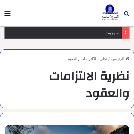
بحث عن
الق
منهجية الجواب عن سؤال الامتحان الكتابي في المباريات
الرئيسية
/
نظرية الالتزامات والعقود
نظرية الالتزامات
والعقود