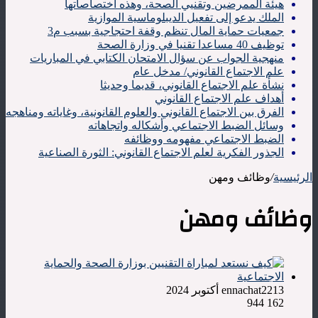
هيئة الممرضين وتقنيي الصحة، وهذه اختصاصاتها
الملك يدعو إلى تفعيل الديبلوماسية الموازية
جمعيات حماية المال تنظم وقفة احتجاجية بسبب م3
توظيف 40 مساعدا تقنيا في وزارة الصحة
منهجية الجواب عن سؤال الامتحان الكتابي في المباريات
علم الاجتماع القانوني/ مدخل عام
نشأة علم الاجتماع القانوني، قديما وحديثا
أهداف علم الاجتماع القانوني
الفرق بين الاجتماع القانوني والعلوم القانونية، وغاياته ومناهجه
وسائل الضبط الاجتماعي وأشكاله واتجاهاته
الضبط الاجتماعي مفهومه ووظائفه
الجذور الفكرية لعلم الاجتماع القانوني: الثورة الصناعية
الرئيسية
/
وظائف ومهن
وظائف ومهن
13 أكتوبر 2024
ennachat22
944
162