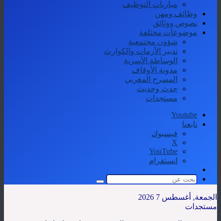
مباريات التوظيف
وظائف ومهن
نصوص ووثائق
موضوعات مختلفة
شؤون مجتمعية
تدبير الأزمات والكوارث
الوساطة الأسرية
مدونة الأوقاف
المسرح المغربي
حدث وحديث
مستجدات
Youtube
تابعنا
فيسبوك
‫X
‫YouTube
انستقرام
الوضع
المظلم
بحث
عن
الجمعة, أغسطس 7 2026
مستجدات