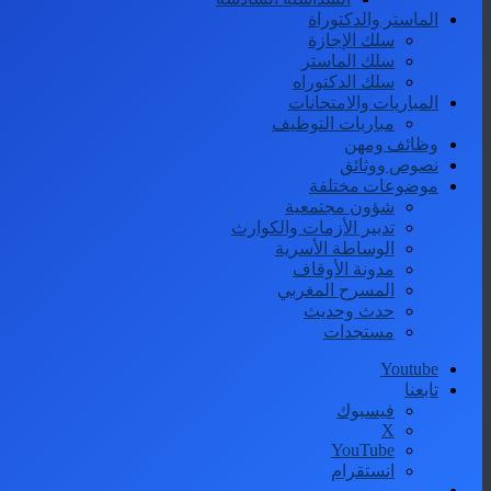
الماستر والدكتوراة
سلك الإجازة
سلك الماستر
سلك الدكتوراه
المباريات والامتحانات
مباريات التوظيف
وظائف ومهن
نصوص ووثائق
موضوعات مختلفة
شؤون مجتمعية
تدبير الأزمات والكوارث
الوساطة الأسرية
مدونة الأوقاف
المسرح المغربي
حدث وحديث
مستجدات
Youtube
تابعنا
فيسبوك
‫X
‫YouTube
انستقرام
الوضع