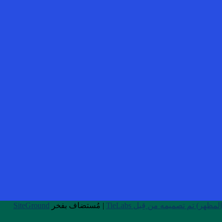
| مُستضاف بفخر
SiteGround