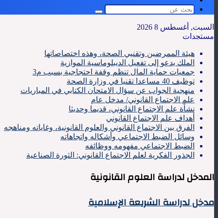
المظلم
بحث
عن
السبت, أغسطس 8 2026
مستجدات
هيئة الممرضين وتقنيي الصحة، وهذه اختصاصاتها
الملك يدعو إلى تفعيل الديبلوماسية الموازية
جمعيات حماية المال تنظم وقفة احتجاجية بسبب م3
توظيف 40 مساعدا تقنيا في وزارة الصحة
منهجية الجواب عن سؤال الامتحان الكتابي في المباريات
علم الاجتماع القانوني/ مدخل عام
نشأة علم الاجتماع القانوني، قديما وحديثا
أهداف علم الاجتماع القانوني
الفرق بين الاجتماع القانوني والعلوم القانونية، وغاياته ومناهجه
وسائل الضبط الاجتماعي وأشكاله واتجاهاته
الضبط الاجتماعي مفهومه ووظائفه
الجذور الفكرية لعلم الاجتماع القانوني: الثورة الصناعية
المدخل لدراسة العلوم القانونية
مدخل لدراسة الشريعة الإسلامية