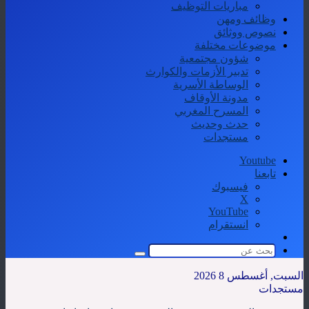
مباريات التوظيف
وظائف ومهن
نصوص ووثائق
موضوعات مختلفة
شؤون مجتمعية
تدبير الأزمات والكوارث
الوساطة الأسرية
مدونة الأوقاف
المسرح المغربي
حدث وحديث
مستجدات
Youtube
تابعنا
فيسبوك
‫X
‫YouTube
انستقرام
الوضع
المظلم
بحث
عن
السبت, أغسطس 8 2026
مستجدات