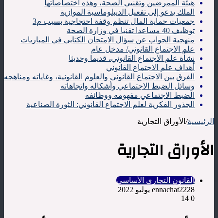
هيئة الممرضين وتقنيي الصحة، وهذه اختصاصاتها
الملك يدعو إلى تفعيل الديبلوماسية الموازية
جمعيات حماية المال تنظم وقفة احتجاجية بسبب م3
توظيف 40 مساعدا تقنيا في وزارة الصحة
منهجية الجواب عن سؤال الامتحان الكتابي في المباريات
علم الاجتماع القانوني/ مدخل عام
نشأة علم الاجتماع القانوني، قديما وحديثا
أهداف علم الاجتماع القانوني
الفرق بين الاجتماع القانوني والعلوم القانونية، وغاياته ومناهجه
وسائل الضبط الاجتماعي وأشكاله واتجاهاته
الضبط الاجتماعي مفهومه ووظائفه
الجذور الفكرية لعلم الاجتماع القانوني: الثورة الصناعية
الرئيسية
/
الأوراق التجارية
الأوراق التجارية
القانون التجاري الأساسي
28 يوليو 2022
ennachat22
14
0