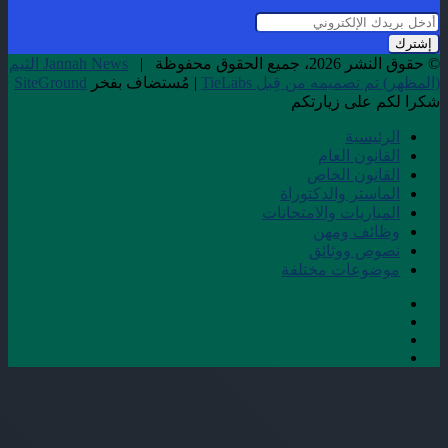
أدخل
بريدك
الإلكتروني
© حقوق النشر 2026، جميع الحقوق محفوظة |
Jannah News الثيم
(المظهر) تم تصميمه من قِبل TieLabs
| مُستضاف بفخر
SiteGround
شكرا لكم على زيارتكم
الرئيسية
القانون العام
القانون الخاص
الماستر والدكتوراة
المباريات والامتحانات
وظائف ومهن
نصوص ووثائق
موضوعات مختلفة
فيسبوك
‫X
‫YouTube
انستقرام
زر
الذهاب
إلى