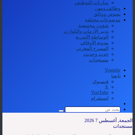
مباريات التوظيف
وظائف ومهن
نصوص ووثائق
موضوعات مختلفة
شؤون مجتمعية
تدبير الأزمات والكوارث
الوساطة الأسرية
مدونة الأوقاف
المسرح المغربي
حدث وحديث
مستجدات
Youtube
تابعنا
فيسبوك
‫X
‫YouTube
انستقرام
الوضع
المظلم
بحث
عن
الجمعة, أغسطس 7 2026
مستجدات