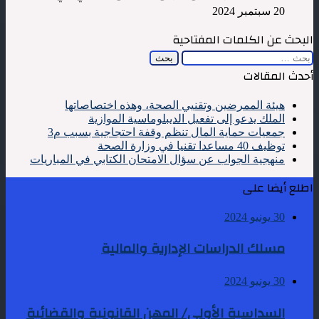
20 سبتمبر 2024
البحث عن الكلمات المفتاحية
البحث
عن:
أحدث المقالات
هيئة الممرضين وتقنيي الصحة، وهذه اختصاصاتها
الملك يدعو إلى تفعيل الديبلوماسية الموازية
جمعيات حماية المال تنظم وقفة احتجاجية بسبب م3
توظيف 40 مساعدا تقنيا في وزارة الصحة
منهجية الجواب عن سؤال الامتحان الكتابي في المباريات
اطلع أيضا على
30 يونيو 2024
مسلك الدراسات الإدارية والمالية
30 يونيو 2024
السداسية الأولى/ المهن القانونية والقضائية