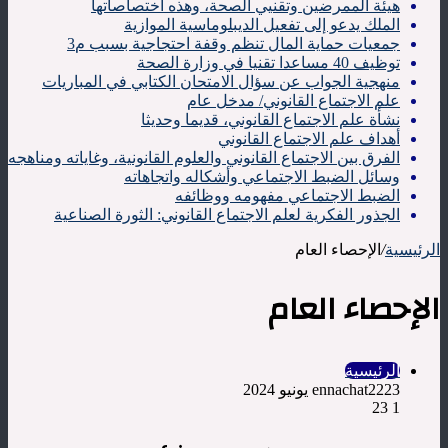
هيئة الممرضين وتقنيي الصحة، وهذه اختصاصاتها
الملك يدعو إلى تفعيل الديبلوماسية الموازية
جمعيات حماية المال تنظم وقفة احتجاجية بسبب م3
توظيف 40 مساعدا تقنيا في وزارة الصحة
منهجية الجواب عن سؤال الامتحان الكتابي في المباريات
علم الاجتماع القانوني/ مدخل عام
نشأة علم الاجتماع القانوني، قديما وحديثا
أهداف علم الاجتماع القانوني
الفرق بين الاجتماع القانوني والعلوم القانونية، وغاياته ومناهجه
وسائل الضبط الاجتماعي وأشكاله واتجاهاته
الضبط الاجتماعي مفهومه ووظائفه
الجذور الفكرية لعلم الاجتماع القانوني: الثورة الصناعية
الرئيسية
/
الإحصاء العام
الإحصاء العام
الرئيسية
23 يونيو 2024
ennachat22
23
1