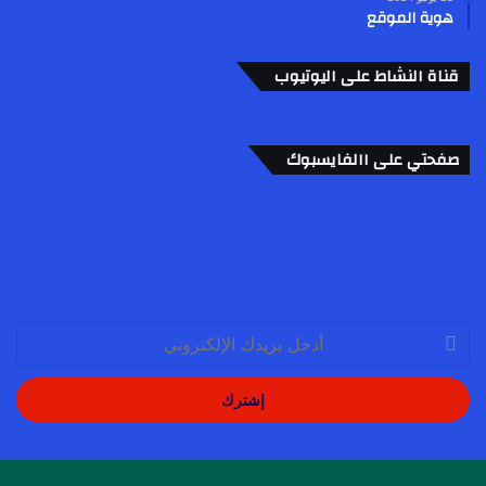
هوية الموقع
قناة النشاط على اليوتيوب
صفحتي على االفايسبوك
أدخل
بريدك
الإلكتروني