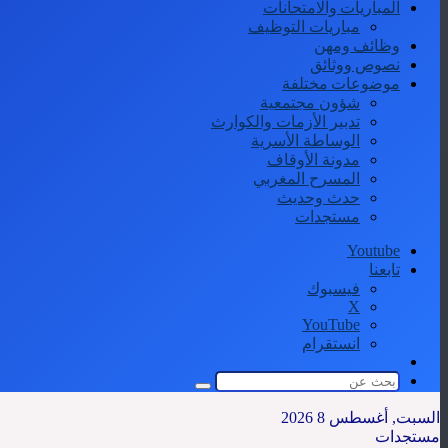
المباريات والامتحانات
مباريات التوظيف
وظائف ومهن
نصوص ووثائق
موضوعات مختلفة
شؤون مجتمعية
تدبير الأزمات والكوارث
الوساطة الأسرية
مدونة الأوقاف
المسرح المغربي
حدث وحديث
مستجدات
Youtube
تابعنا
فيسبوك
‫X
‫YouTube
انستقرام
الوضع
المظلم
بحث
عن
السبت, أغسطس 8 2026
مستجدات