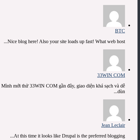
BTC
Nice blog here! Also your site loads up fast! What web host...
33WIN COM
Mình mới thử 33WIN COM gần đây, giao diện khá sạch và dễ
dùn...
Jean Leclair
At this time it looks like Drupal is the preferred blogging...