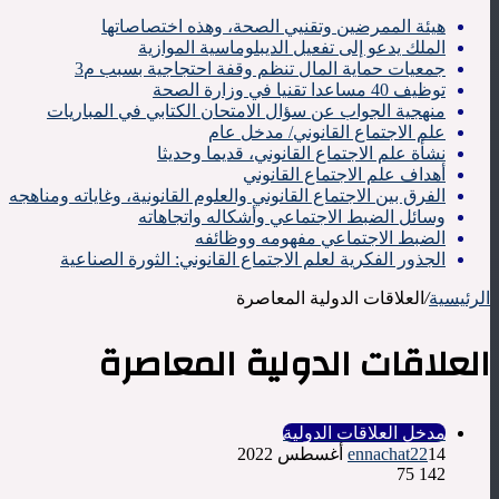
هيئة الممرضين وتقنيي الصحة، وهذه اختصاصاتها
الملك يدعو إلى تفعيل الديبلوماسية الموازية
جمعيات حماية المال تنظم وقفة احتجاجية بسبب م3
توظيف 40 مساعدا تقنيا في وزارة الصحة
منهجية الجواب عن سؤال الامتحان الكتابي في المباريات
علم الاجتماع القانوني/ مدخل عام
نشأة علم الاجتماع القانوني، قديما وحديثا
أهداف علم الاجتماع القانوني
الفرق بين الاجتماع القانوني والعلوم القانونية، وغاياته ومناهجه
وسائل الضبط الاجتماعي وأشكاله واتجاهاته
الضبط الاجتماعي مفهومه ووظائفه
الجذور الفكرية لعلم الاجتماع القانوني: الثورة الصناعية
الرئيسية
/
العلاقات الدولية المعاصرة
العلاقات الدولية المعاصرة
مدخل العلاقات الدولية
14 أغسطس 2022
ennachat22
75
142