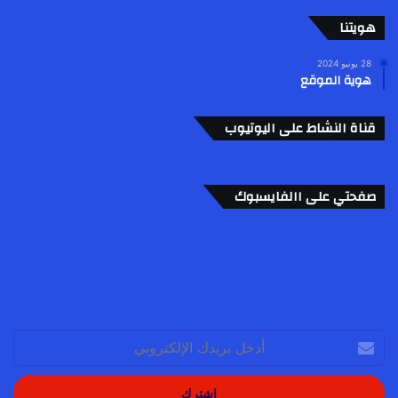
هويتنا
28 يونيو 2024
هوية الموقع
قناة النشاط على اليوتيوب
صفحتي على االفايسبوك
أدخل
بريدك
الإلكتروني