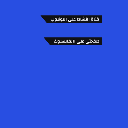
قناة النشاط على اليوتيوب
صفحتي على االفايسبوك