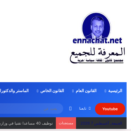
الرئيسية
القانون العام
القانون الخاص
الماستر والدكتورا
الوضع المظلم
تابعنا
Youtube
الجمعة, أغسطس 7 2026
مستجدات
منهجية الجواب عن سؤال الامتحان 