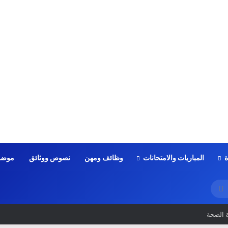
ة
المباريات والامتحانات
وظائف ومهن
نصوص ووثائق
موضو
بحث
عن
الكتابي في المباريات