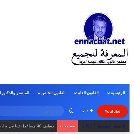
الرئيسية
القانون العام
القانون الخاص
الماستر والدكتورا
الوضع المظلم
تابعنا
Youtube
الجمعة, أغسطس 7 2026
مستجدات
منهجية الجواب عن سؤال الامتحان 