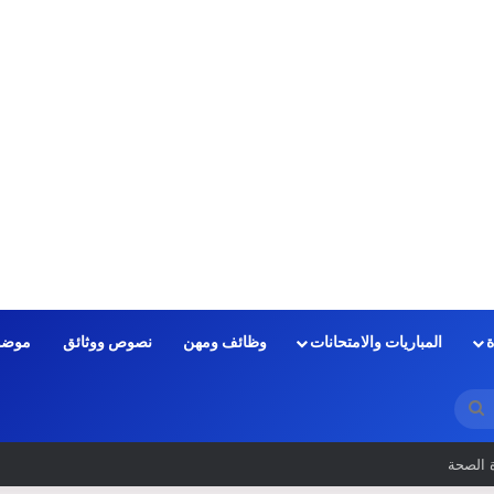
ة
المباريات والامتحانات
وظائف ومهن
نصوص ووثائق
موضو
بحث
عن
الكتابي في المباريات