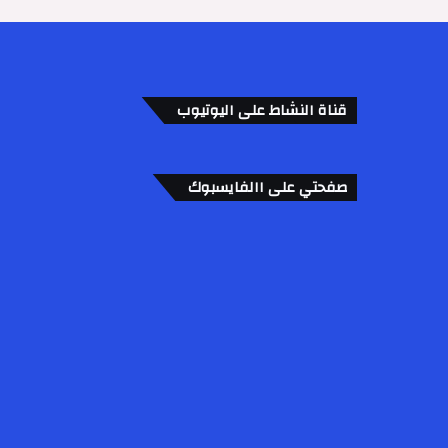
قناة النشاط على اليوتيوب
صفحتي على االفايسبوك