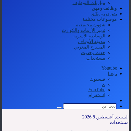
مباريات التوظيف
وظائف ومهن
نصوص ووثائق
موضوعات مختلفة
شؤون مجتمعية
تدبير الأزمات والكوارث
الوساطة الأسرية
مدونة الأوقاف
المسرح المغربي
حدث وحديث
مستجدات
Youtube
تابعنا
فيسبوك
‫X
‫YouTube
انستقرام
الوضع
المظلم
بحث
عن
السبت, أغسطس 8 2026
مستجدات