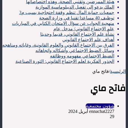
هيئة الممرضين وتقنيي الصحة، وهذه اختصاصاتها
الملك يدعو إلى تفعيل الديبلوماسية الموازية
جمعيات حماية المال تنظم وقفة احتجاجية بسبب م3
توظيف 40 مساعدا تقنيا في وزارة الصحة
منهجية الجواب عن سؤال الامتحان الكتابي في المباريات
علم الاجتماع القانوني/ مدخل عام
نشأة علم الاجتماع القانوني، قديما وحديثا
أهداف علم الاجتماع القانوني
الفرق بين الاجتماع القانوني والعلوم القانونية، وغاياته ومناهجه
وسائل الضبط الاجتماعي وأشكاله واتجاهاته
الضبط الاجتماعي مفهومه ووظائفه
الجذور الفكرية لعلم الاجتماع القانوني: الثورة الصناعية
الرئيسية
/
فاتح ماي
فاتح ماي
شؤون مجتمعية
27 أبريل 2024
ennachat22
29